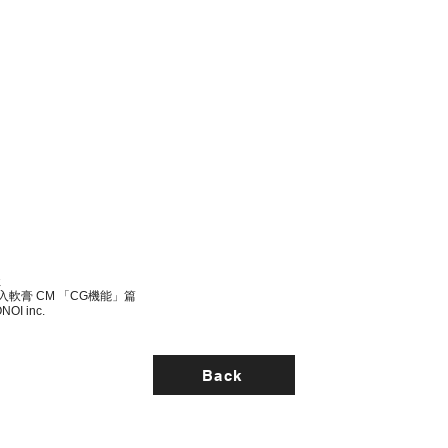
社
軟膏 CM 「CG機能」篇
NOI inc.
Back