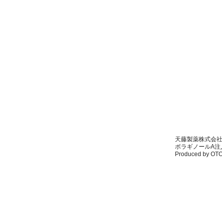
天藤製薬株式会
ボラギノールA注入
Produced by OTO