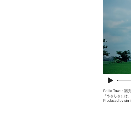
Brillia Towe
「やさしさには
Produced by sin i